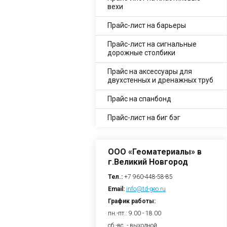
вехи
Прайс-лист на барьеры
Прайс-лист на сигнальные
дорожные столбики
Прайс на аксессуары для
двухстенных и дренажных труб
Прайс на спанбонд
Прайс-лист на биг бэг
ООО «Геоматериалы» в
г.Великий Новгород
Тел.:
+7 960-448-58-85
Email:
info@td-geo.ru
График работы:
пн.-пт.: 9.00 - 18.00
сб.-вс. - выходной