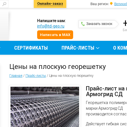
Онлайн-заказ
Ваш регион:
Великий
Напишите нам:
Заказать звонок
info@td-geo.ru
и
Бе
Написать в MAX
СЕРТИФИКАТЫ
ПРАЙС-ЛИСТЫ
О КО
Цены на плоскую георешетку
Главная
/
Прайс-листы
/
Цены на плоскую георешетку
Прайс-лист на
Армогрид СД
Георешетка полимер
марки Армогрид СД
производится соглас
Действует гибкая сис