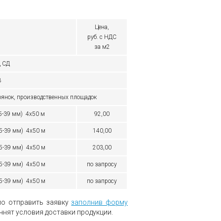
Цена,
руб. с НДС
за м2
Д СД
3
оянок, производственных площадок
5-39 мм) 4х50 м
92,00
5-39 мм) 4х50 м
140,00
5-39 мм) 4х50 м
203,00
35-39 мм) 4х50 м
по запросу
35-39 мм) 4х50 м
по запросу
мо отправить заявку
заполнив форму
чнят условия доставки продукции.